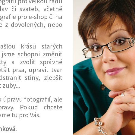
grafií pro velkou řadu
lav či svateb, včetně
grafie pro e-shop či na
fie z dovolených, nebo
ašlou krásu starých
o, jsme schopni změnit
kty a zvolit správné
ětšit prsa, upravit tvar
stranit stíny, zlepšit
 zuby...
úpravu fotografií, ale
pravy. Pokud chcete
sme tu pro Vás.
nková
.