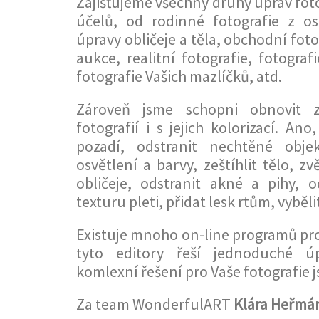
Zajišťujeme všechny druhy úprav foto
účelů, od rodinné fotografie z os
úpravy obličeje a těla, obchodní foto
aukce, realitní fotografie, fotogra
fotografie Vašich mazlíčků, atd.
Zároveň jsme schopni obnovit z
fotografií i s jejich kolorizací. An
pozadí, odstranit nechtěné obje
osvětlení a barvy, zeštíhlit tělo, zv
obličeje, odstranit akné a pihy, od
texturu pleti, přidat lesk rtům, vybělit
Existuje mnoho on-line programů pro 
tyto editory řeší jednoduché ú
komlexní řešení pro Vaše fotografie j
Za team WonderfulART
Klára Heřmá