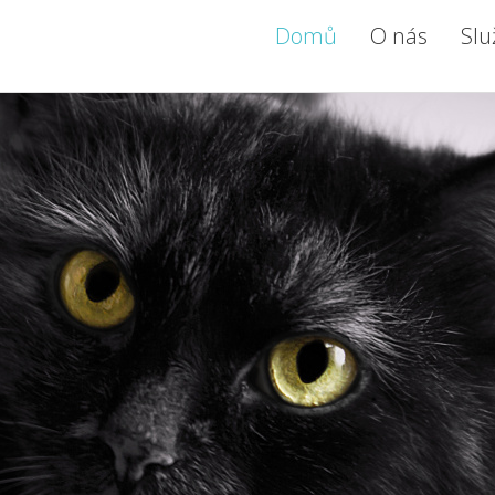
Domů
O nás
Slu